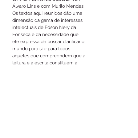
Álvaro Lins e com Murilo Mendes.
Os textos aqui reunidos dão uma
dimensão da gama de interesses
intelectuais de Edson Nery da
Fonseca e da necessidade que
ele expressa de buscar clarificar o
mundo para si e para todos
aqueles que compreendem que a
leitura e a escrita constituem a
força motriz de nosso processo
civilizatório. Edson quando lê e
comenta, Mauro Mota, Assis
Chateaubriand ou Walt Whitman,
está entre seus pares. Discorre
sobre Lêdo Ivo, quando revive o
convívio com Vicente do Rego
Monteiro e com Willy Lewin. Este
livro, que traz uma apresentação
notável de Clênio Sierra de